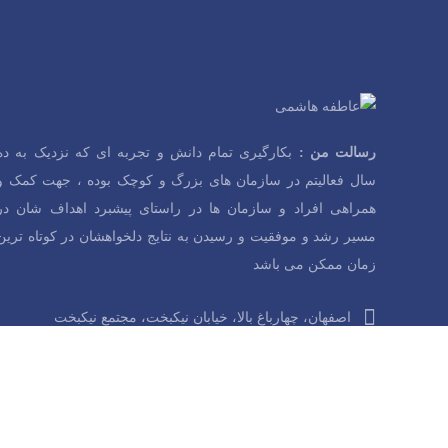
رسالت من :
بکارگیری تمام دانش و تجربه ای که نزدیک به ده
سال فعالیتم در سازمان های بزرگ و کوچک بوده ، جهت کمک و
همراهی افراد و سازمان ها در راستای پیشبرد اهداف شان در
مسیر رشد و موفقیت و رسیدن به نتایج دلخواهشان در کوتاه ترین
زمان ممکن می باشد
اصفهان، چهارباغ بالا، خیابان نیکبخت، مجتمع نیکبخت
09227224626