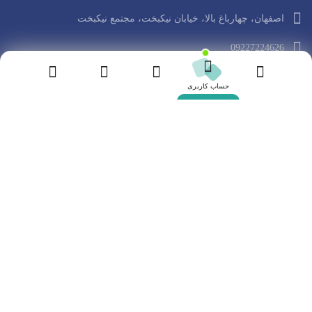
اصفهان، چهارباغ بالا، خیابان نیکبخت، مجتمع نیکبخت
09227224626
حساب کاربری
دسترسی سریع
تماس با ما
درباره من
دوره ها
مقالات