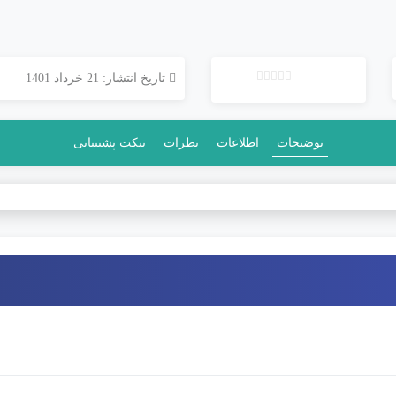
تاریخ انتشار: 21 خرداد 1401
ب
د
و
توضیحات
اطلاعات
نظرات
تیکت پشتیبانی
ن
ا
م
ت
ی
ا
ز
0
ر
ا
ی
خوش آمدید به چگونگی سفارشی 