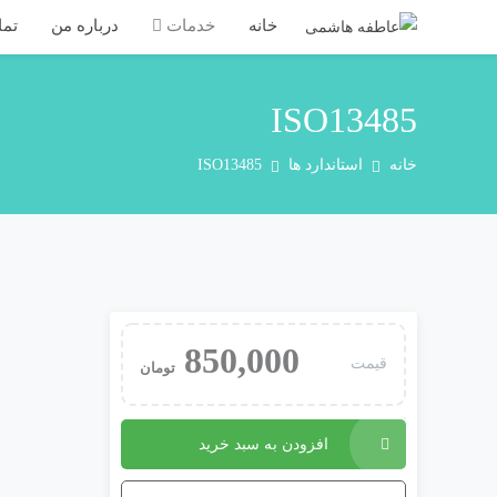
خانه
خدمات
درباره من
تما
ISO13485
خانه
استاندارد ها
ISO13485
850,000
قیمت
تومان
ISO13485
افزودن به سبد خرید
عدد