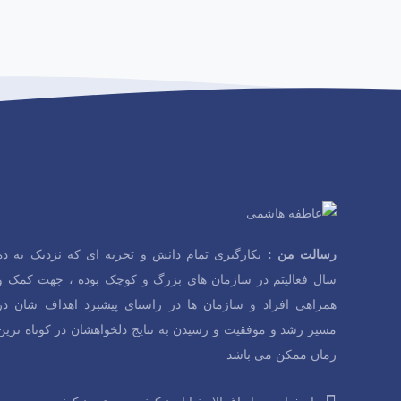
م
ت
ی
ISO10002
ا
ز
0
ب
ر
د
ا
و
ی
0
ن
ا
م
ت
ی
رسالت من :
بکارگیری تمام دانش و تجربه ای که نزدیک به ده
ISO10015
ا
سال فعالیتم در سازمان های بزرگ و کوچک بوده ، جهت کمک و
ز
همراهی افراد و سازمان ها در راستای پیشبرد اهداف شان در
0
ب
ر
مسیر رشد و موفقیت و رسیدن به نتایج دلخواهشان در کوتاه ترین
د
ا
زمان ممکن می باشد
و
ی
0
ن
ا