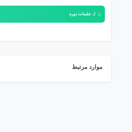
شما تازه به پس از اثر؟ بدون نگرانی! این دوره برای افراد
2. جلسات دوره
موارد مرتبط
ISO9001
ب
د
و
7
ن
ا