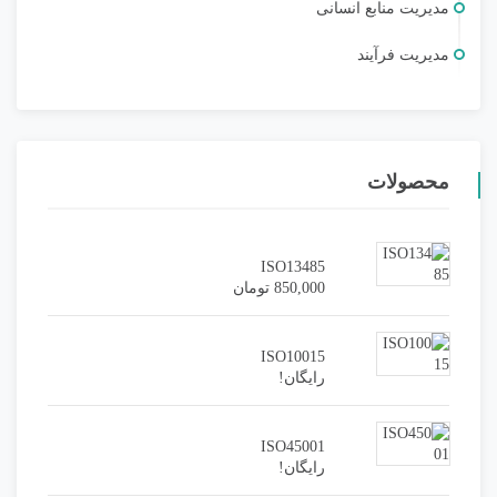
مديريت منابع انسانی
مدیریت فرآیند
محصولات
ISO13485
850,000
تومان
ISO10015
رایگان!
ISO45001
رایگان!