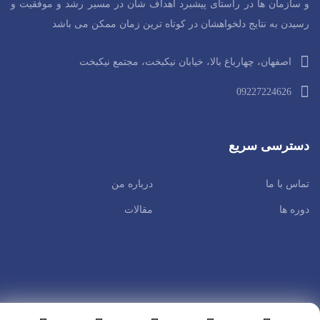
و سازمان ها در راستای پیشبرد اهداف شان در مسیر رشد و موفقیت و
رسیدن به نتایج دلخواهشان در کوتاه ترین زمان ممکن می باشد
اصفهان، چهارباغ بالا، خیابان نیکبخت، مجتمع نیکبخت
09227224626
دسترسی سریع
تماس با ما
درباره من
دوره ها
مقالات