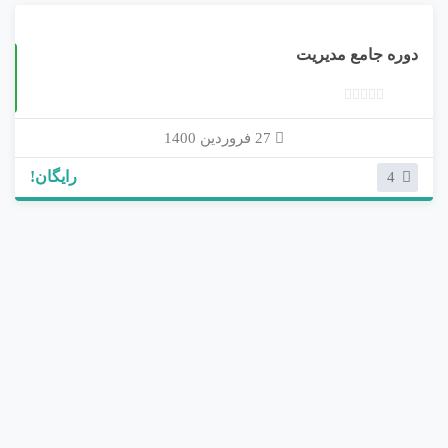
دوره جامع مدیریت
حضوری
ب
د
27 فروردین 1400
و
رایگان!
4
ن
ا
م
ت
ی
ا
ز
0
ر
ا
ی