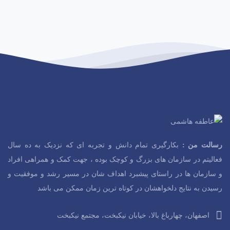
ی
ISO14971
ا
ز
0
ب
ر
د
3:36:15
ا
و
ی
رایگان!
0
ن
ا
م
ت
ی
ISO10004
ا
حضوری
ز
سالت من :
بکارگیری تمام دانش و تجربه ای که نزدیک به ده سال
0
ب
فعالیتم در سازمان های بزرگ و کوچک بوده ، جهت کمک و همراهی افراد
ر
د
2:15:18
ا
و سازمان ها در راستای پیشبرد اهداف شان در مسیر رشد و موفقیت و
و
ی
رسیدن به نتایج دلخواهشان در کوتاه ترین زمان ممکن می باشد
0 تومان
2
ن
ا
م
اصفهان، چهارباغ بالا، خیابان نیکبخت، مجتمع نیکبخت
ت