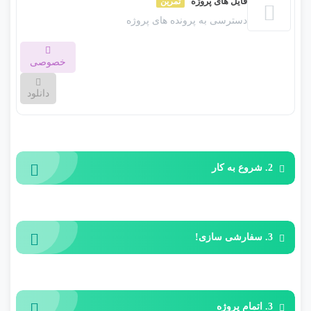
فایل های پروژه
تمرین
شما خواهید آموخت که چگونه ابتدا یک عنصر Basic After Effects را
دسترسی به پرونده های پروژه
انتخاب کنید و آن را برای کار با نام تجاری خود سفارشی کنید. آیا
شما تازه به پس از اثر؟ بدون نگرانی! این دوره برای افرادی که پس
خصوصی
از اثر جدید هستند یا هرگز از آن استفاده نکرده است طراحی شده
است!
دانلود
این بخش خصوصی می باشد. برای دسترسی کامل به دروس این
دوره باید این دوره را خریداری نمایید.
2. شروع به کار
3. سفارشی سازی!
3. اتمام پروژه