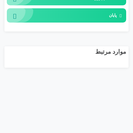
پایان
موارد مرتبط
ISO13485
ب
د
3:36:15
و
850,000 تومان
10
ن
ا
م
ت