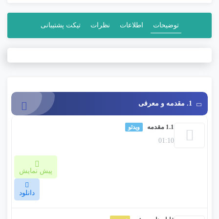
م
ت
ی
توضیحات
اطلاعات
نظرات
تیکت پشتیبانی
ا
ز
0
ر
ا
ی
1. مقدمه و معرفی
1.1 مقدمه
ویدئو
01:10
پیش نمایش
دانلود
خوش آمدید به چگونگی سفارشی کردن لوگو Sting! در این دوره