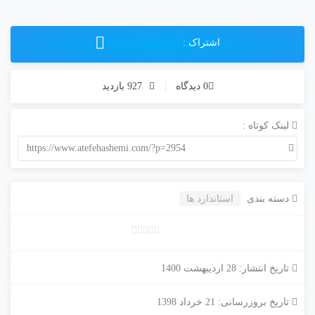
اشتراک :
0 دیدگاه
927 بازدید
لینک کوتاه :
https://www.atefehashemi.com/?p=2954
دسته بندی
استاندارد ها
ب
د
تاریخ انتشار: 28 اردیبهشت 1400
و
ن
تاریخ بروزرسانی: 21 خرداد 1398
ا