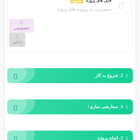
فایل های پروژه
تمرین
شما خواهید آموخت که چگونه ابتدا یک عنصر Basic After Effects را
دسترسی به پرونده های پروژه
انتخاب کنید و آن را برای کار با نام تجاری خود سفارشی کنید. آیا
شما تازه به پس از اثر؟ بدون نگرانی! این دوره برای افرادی که پس
خصوصی
از اثر جدید هستند یا هرگز از آن استفاده نکرده است طراحی شده
است!
دانلود
این بخش خصوصی می باشد. برای دسترسی کامل به دروس این
دوره باید این دوره را خریداری نمایید.
2. شروع به کار
3. سفارشی سازی!
3. اتمام پروژه