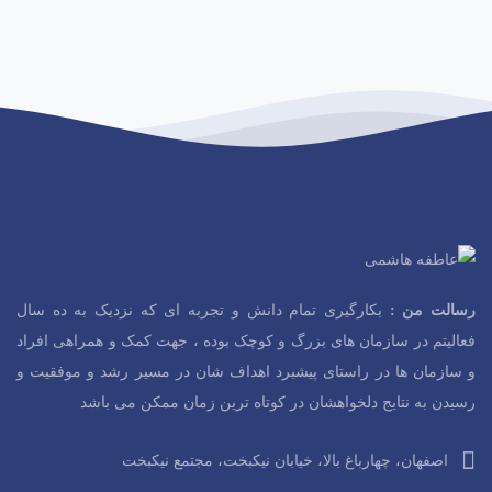
ی
ISO10002
ا
حضوری
ز
0
ب
ر
د
2:15:18
ا
و
ی
0 تومان
0
ن
ا
م
ت
ی
ISO14001
ا
حضوری
ز
سالت من :
بکارگیری تمام دانش و تجربه ای که نزدیک به ده سال
0
ب
فعالیتم در سازمان های بزرگ و کوچک بوده ، جهت کمک و همراهی افراد
ر
د
2:15:18
ا
و سازمان ها در راستای پیشبرد اهداف شان در مسیر رشد و موفقیت و
و
ی
رسیدن به نتایج دلخواهشان در کوتاه ترین زمان ممکن می باشد
0 تومان
0
ن
ا
م
اصفهان، چهارباغ بالا، خیابان نیکبخت، مجتمع نیکبخت
ت