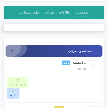
م
ت
ی
توضیحات
اطلاعات
نظرات
تیکت پشتیبانی
ا
ز
0
ر
ا
ی
1. مقدمه و معرفی
1.1 مقدمه
ویدئو
01:10
پیش نمایش
دانلود
خوش آمدید به چگونگی سفارشی کردن لوگو Sting! در این دوره