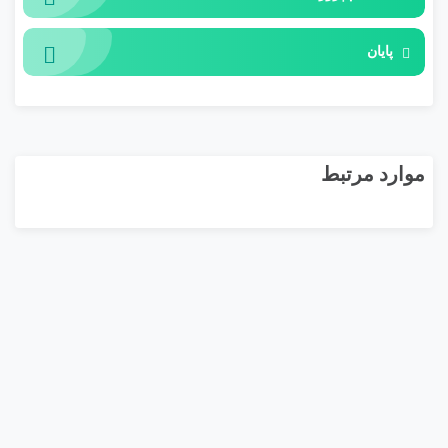
پایان
موارد مرتبط
ISO45001
حضوری
ب
د
2:15:18
و
0 تومان
0
ن
ا
م
ت